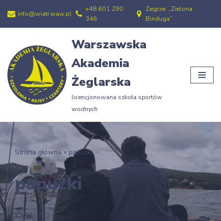
+48 601 290
Zegrze, „Zielona
info@wiatr.waw.pl
346
Binduga”
Przejdź
do
Warszawska
treści
Akademia
Żeglarska
licencjonowana szkoła sportów
wodnych
Strona główna
»
papuzki
papuzki
29/12/2012