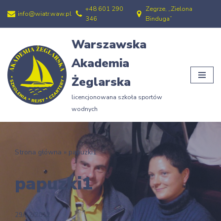
+48 601 290
Zegrze, „Zielona
info@wiatr.waw.pl
346
Binduga”
Przejdź
do
Warszawska
treści
Akademia
Żeglarska
licencjonowana szkoła sportów
wodnych
Strona główna
»
papuzki1
papuzki1
29/12/2012