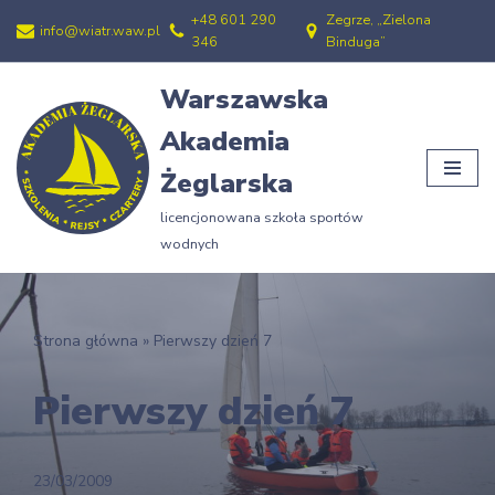
+48 601 290
Zegrze, „Zielona
info@wiatr.waw.pl
346
Binduga”
Przejdź
do
Warszawska
treści
Akademia
Żeglarska
licencjonowana szkoła sportów
wodnych
Strona główna
»
Pierwszy dzień 7
Pierwszy dzień 7
23/03/2009