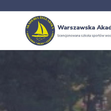
Przejdź
do
Warszawska Akad
treści
licencjonowana szkoła sportów wo