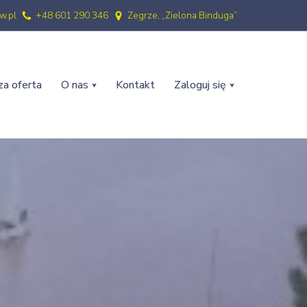
w.pl
+48 601 290 346
Zegrze, „Zielona Binduga”
a oferta
O nas
Kontakt
Zaloguj się