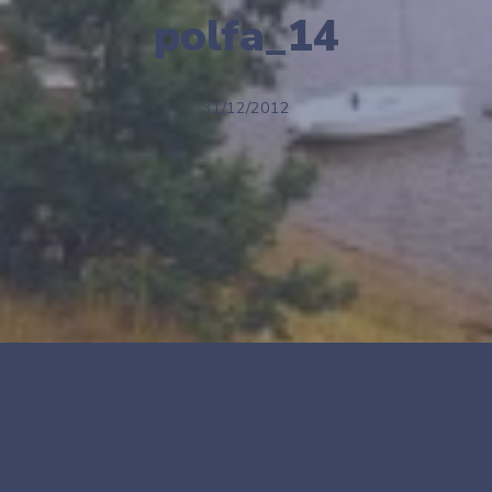
polfa_14
31/12/2012