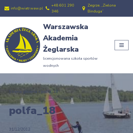
+48 601 290
Zegrze, „Zielona
info@wiatr.waw.pl
346
Binduga”
Przejdź
do
Warszawska
treści
Akademia
Żeglarska
licencjonowana szkoła sportów
wodnych
Strona główna
»
polfa_18
polfa_18
31/12/2012