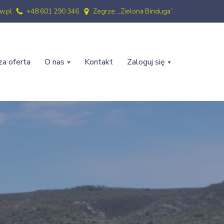
w.pl
+48 601 290 346
Zegrze, „Zielona Binduga”
a oferta
O nas
Kontakt
Zaloguj się