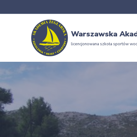
Przejdź
do
Warszawska Akad
treści
licencjonowana szkoła sportów wo