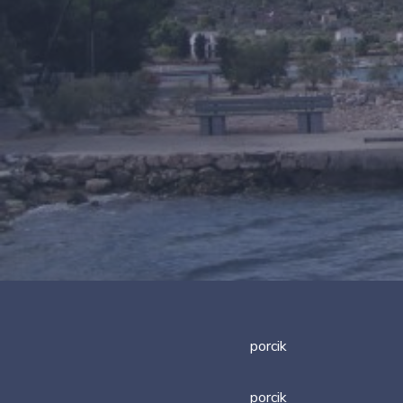
porcik
porcik