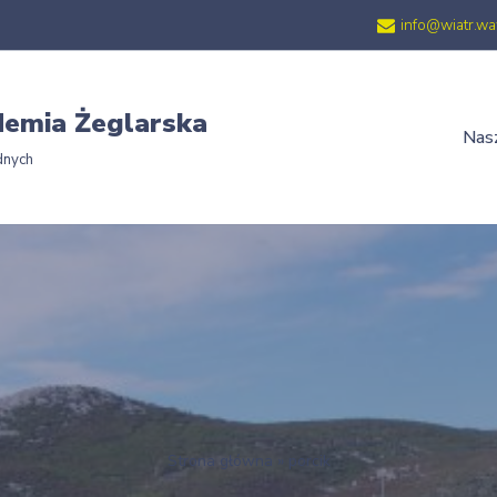
info@wiatr.wa
emia Żeglarska
Nasz
dnych
Strona główna
»
porcik