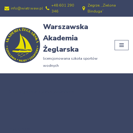
+48 601 290
Zegrze, „Zielona
info@wiatr.waw.pl
346
Binduga”
Przejdź
do
Warszawska
treści
Akademia
Żeglarska
licencjonowana szkoła sportów
wodnych
Strona główna
»
prace pokladowe
prace pokladowe
25/01/2009