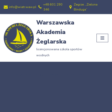
+48 601 290
Zegrze, „Zielona
info@wiatr.waw.pl
346
Binduga”
Przejdź
do
Warszawska
treści
Akademia
Żeglarska
licencjonowana szkoła sportów
wodnych
Strona główna
»
przygotowanie do sezonu 2009
przygotowanie do
sezonu 2009