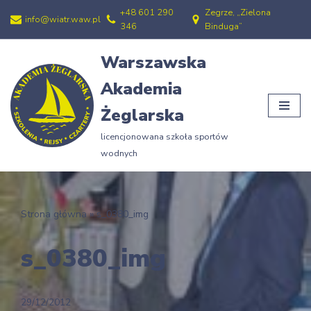
+48 601 290
Zegrze, „Zielona
info@wiatr.waw.pl
346
Binduga”
Przejdź
do
Warszawska
treści
Akademia
Żeglarska
licencjonowana szkoła sportów
wodnych
Strona główna
»
s_0380_img
s_0380_img
29/12/2012