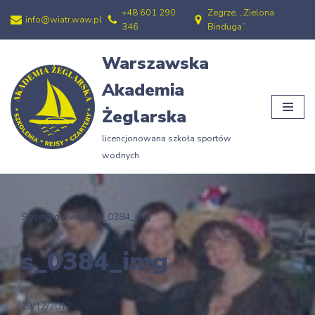
+48 601 290
Zegrze, „Zielona
info@wiatr.waw.pl
346
Binduga”
Przejdź
do
Warszawska
treści
Akademia
Żeglarska
licencjonowana szkoła sportów
wodnych
Strona główna
»
s_0384_img
s_0384_img
29/12/2012