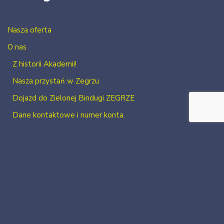
Nasza oferta
O nas
Z historii Akademii!
Nasza przystań w Zegrzu
Dojazd do Zielonej Bindugi ZEGRZE
Dane kontaktowe i numer konta.
Kontakt
Zaloguj się
Zarejestruj się
2026 Neve
| Powered by
WordPress