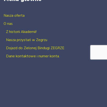
Nasza oferta
O nas
Z historii Akademii!
Nasza przystań w Zegrzu
Dojazd do Zielonej Bindugi ZEGRZE
Dane kontaktowe i numer konta.
Kontakt
Zaloguj się
Zarejestruj się
2026 Neve
| Powered by
WordPress