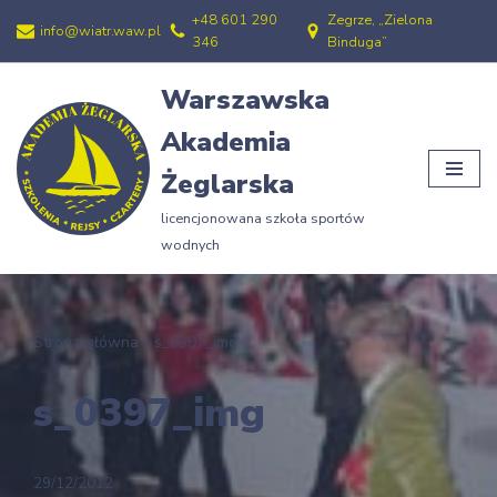
+48 601 290
Zegrze, „Zielona
info@wiatr.waw.pl
346
Binduga”
Przejdź
do
Warszawska
treści
Akademia
Żeglarska
licencjonowana szkoła sportów
wodnych
Strona główna
»
s_0397_img
s_0397_img
29/12/2012