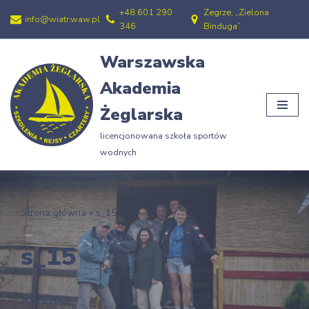
+48 601 290
Zegrze, „Zielona
info@wiatr.waw.pl
346
Binduga”
Przejdź
do
Warszawska
treści
Akademia
Żeglarska
licencjonowana szkoła sportów
wodnych
Strona główna
»
s_15
s_15
30/12/2012