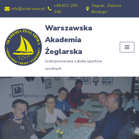
+48 601 290
Zegrze, „Zielona
info@wiatr.waw.pl
346
Binduga”
Przejdź
do
Warszawska
treści
Akademia
Żeglarska
licencjonowana szkoła sportów
wodnych
Strona główna
»
s_16
s_16
30/12/2012