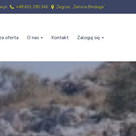
w.pl
+48 601 290 346
Zegrze, „Zielona Binduga”
a oferta
O nas
Kontakt
Zaloguj się