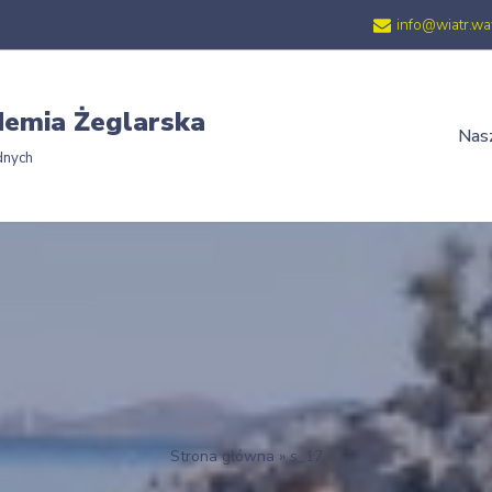
info@wiatr.wa
emia Żeglarska
Nasz
dnych
Strona główna
»
s_17