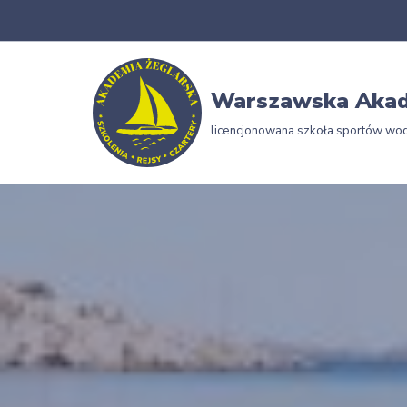
Przejdź
do
Warszawska Akad
treści
licencjonowana szkoła sportów wo