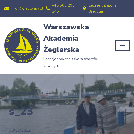
+48 601 290
Zegrze, „Zielona
info@wiatr.waw.pl
346
Binduga”
Przejdź
do
Warszawska
treści
Akademia
Żeglarska
licencjonowana szkoła sportów
wodnych
Strona główna
»
s_23
s_23
30/12/2012