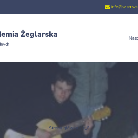
info@wiatr.wa
emia Żeglarska
Nasz
dnych
Strona główna
»
s_6