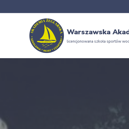
Przejdź
do
Warszawska Akad
treści
licencjonowana szkoła sportów wo