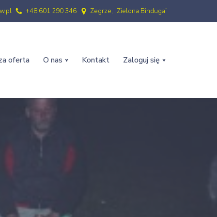
w.pl
+48 601 290 346
Zegrze, „Zielona Binduga”
a oferta
O nas
Kontakt
Zaloguj się