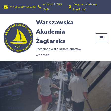
+48 601 290
Zegrze, „Zielona
info@wiatr.waw.pl
346
Binduga”
Przejdź
do
Warszawska
treści
Akademia
Żeglarska
licencjonowana szkoła sportów
wodnych
Strona główna
»
s_9
s_9
30/12/2012