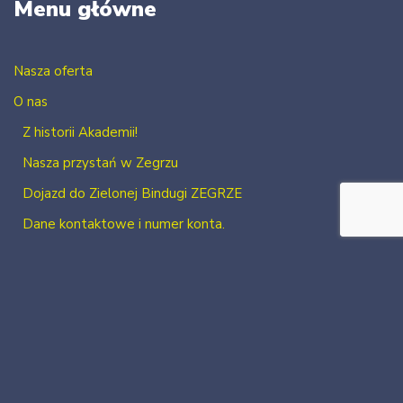
Menu główne
Nasza oferta
O nas
Z historii Akademii!
Nasza przystań w Zegrzu
Dojazd do Zielonej Bindugi ZEGRZE
Dane kontaktowe i numer konta.
Kontakt
Zaloguj się
Zarejestruj się
2026 Neve
| Powered by
WordPress