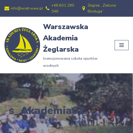
+48 601 290
Zegrze, „Zielona
info@wiatr.waw.pl
346
Binduga”
Przejdź
do
Warszawska
treści
Akademia
Żeglarska
licencjonowana szkoła sportów
wodnych
Strona główna
»
s_Akademia02
s_Akademia02
29/12/2012