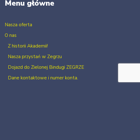
Menu główne
Nasza oferta
O nas
Z historii Akademii!
Nasza przystań w Zegrzu
Dojazd do Zielonej Bindugi ZEGRZE
Dane kontaktowe i numer konta.
Kontakt
Zaloguj się
Zarejestruj się
2026 Neve
| Powered by
WordPress