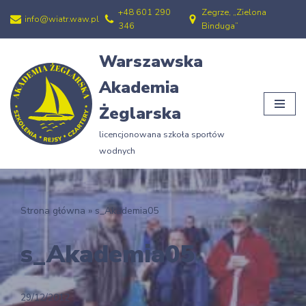
+48 601 290
Zegrze, „Zielona
info@wiatr.waw.pl
346
Binduga”
Przejdź
do
Warszawska
treści
Akademia
Żeglarska
licencjonowana szkoła sportów
wodnych
Strona główna
»
s_Akademia05
s_Akademia05
29/12/2012