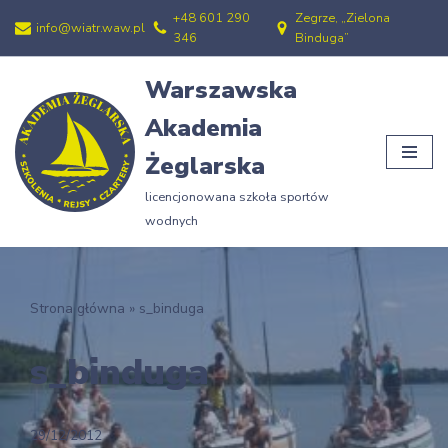
+48 601 290
Zegrze, „Zielona
info@wiatr.waw.pl
346
Binduga”
Przejdź
do
Warszawska
treści
Akademia
Żeglarska
licencjonowana szkoła sportów
wodnych
Strona główna
»
s_binduga
s_binduga
29/12/2012