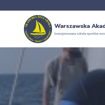
Przejdź
do
Warszawska Akad
treści
licencjonowana szkoła sportów wo