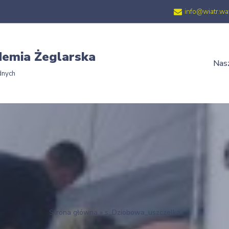
info@wiatr.wa
emia Żeglarska
Nasz
dnych
Strona główna
»
s_Dziobowa_uszczelka