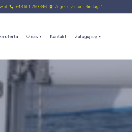
w.pl
+48 601 290 346
Zegrze, „Zielona Binduga”
a oferta
O nas
Kontakt
Zaloguj się