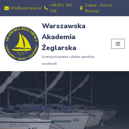
+48 601 290
Zegrze, „Zielona
info@wiatr.waw.pl
346
Binduga”
Przejdź
do
Warszawska
treści
Akademia
Żeglarska
licencjonowana szkoła sportów
wodnych
Strona główna
»
s_dzioby_noc
s_dzioby_noc
29/12/2012