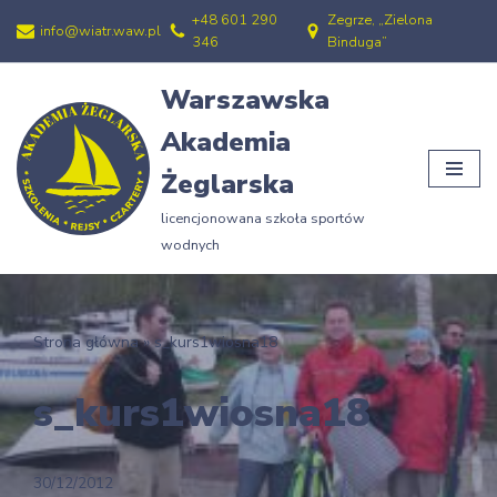
+48 601 290
Zegrze, „Zielona
info@wiatr.waw.pl
346
Binduga”
Przejdź
do
Warszawska
treści
Akademia
Żeglarska
licencjonowana szkoła sportów
wodnych
Strona główna
»
s_kurs1wiosna18
s_kurs1wiosna18
30/12/2012