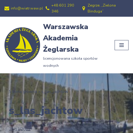
+48 601 290
Zegrze, „Zielona
info@wiatr.waw.pl
346
Binduga”
Przejdź
do
Warszawska
treści
Akademia
Żeglarska
licencjonowana szkoła sportów
wodnych
Strona główna
»
s_las_jachtow
s_las_jachtow
29/12/2012