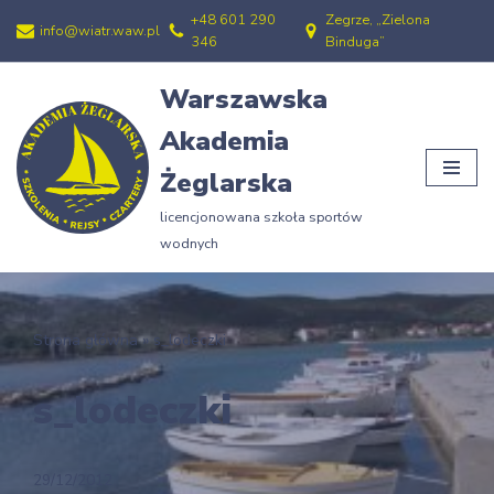
+48 601 290
Zegrze, „Zielona
info@wiatr.waw.pl
346
Binduga”
Przejdź
do
Warszawska
treści
Akademia
Żeglarska
licencjonowana szkoła sportów
wodnych
Strona główna
»
s_lodeczki
s_lodeczki
29/12/2012