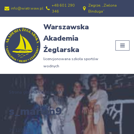
+48 601 290
Zegrze, „Zielona
info@wiatr.waw.pl
346
Binduga”
Przejdź
do
Warszawska
treści
Akademia
Żeglarska
licencjonowana szkoła sportów
wodnych
Strona główna
»
s_marcin9
s_marcin9
29/12/2012