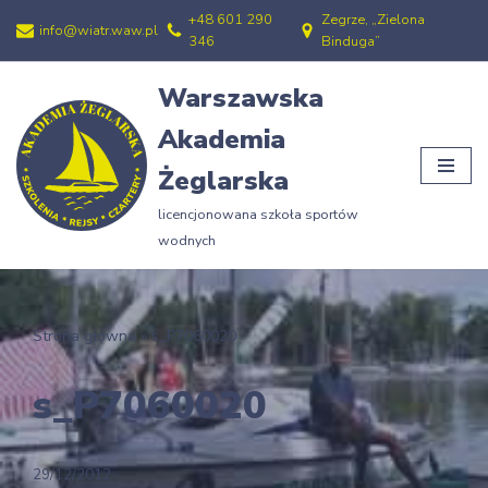
+48 601 290
Zegrze, „Zielona
info@wiatr.waw.pl
346
Binduga”
Przejdź
do
Warszawska
treści
Akademia
Żeglarska
licencjonowana szkoła sportów
wodnych
Strona główna
»
s_P7060020
s_P7060020
29/12/2012