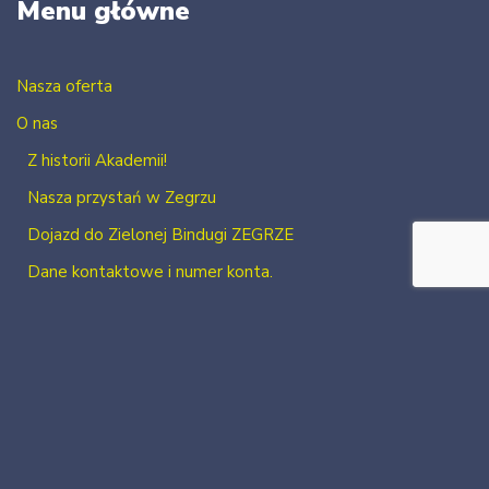
Menu główne
Nasza oferta
O nas
Z historii Akademii!
Nasza przystań w Zegrzu
Dojazd do Zielonej Bindugi ZEGRZE
Dane kontaktowe i numer konta.
Kontakt
Zaloguj się
Zarejestruj się
2026 Neve
| Powered by
WordPress