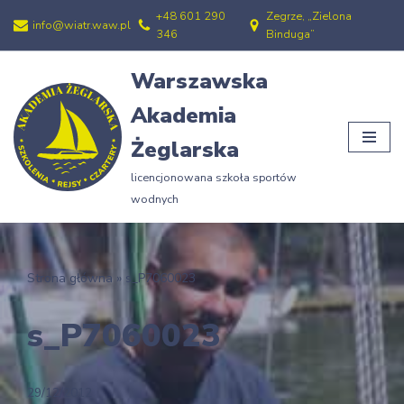
+48 601 290
Zegrze, „Zielona
info@wiatr.waw.pl
346
Binduga”
Przejdź
do
Warszawska
treści
Akademia
Żeglarska
licencjonowana szkoła sportów
wodnych
Strona główna
»
s_P7060023
s_P7060023
29/12/2012