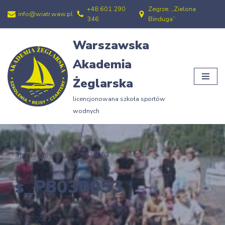
+48 601 290
Zegrze, „Zielona
info@wiatr.waw.pl
346
Binduga”
Przejdź
do
Warszawska
treści
Akademia
Żeglarska
licencjonowana szkoła sportów
wodnych
Strona główna
»
s_P8030053
s_P8030053
29/12/2012