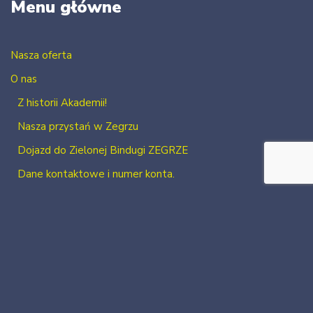
Menu główne
Nasza oferta
O nas
Z historii Akademii!
Nasza przystań w Zegrzu
Dojazd do Zielonej Bindugi ZEGRZE
Dane kontaktowe i numer konta.
Kontakt
Zaloguj się
Zarejestruj się
2026 Neve
| Powered by
WordPress