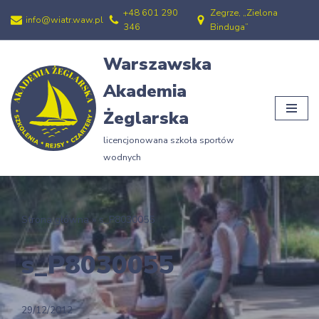
+48 601 290
Zegrze, „Zielona
info@wiatr.waw.pl
346
Binduga”
Przejdź
do
Warszawska
treści
Akademia
Żeglarska
licencjonowana szkoła sportów
wodnych
Strona główna
»
s_P8030055
s_P8030055
29/12/2012