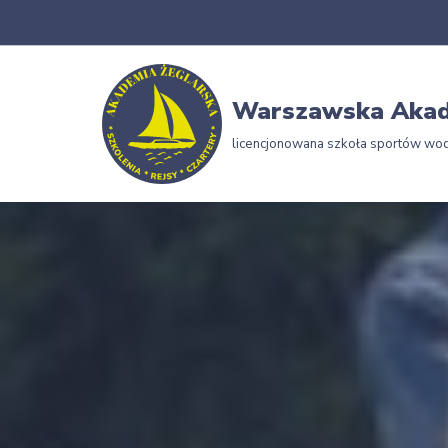
Przejdź
do
Warszawska Akad
treści
licencjonowana szkoła sportów wo