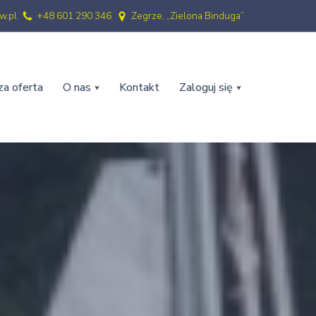
w.pl
+48 601 290 346
Zegrze, „Zielona Binduga”
a oferta
O nas
Kontakt
Zaloguj się