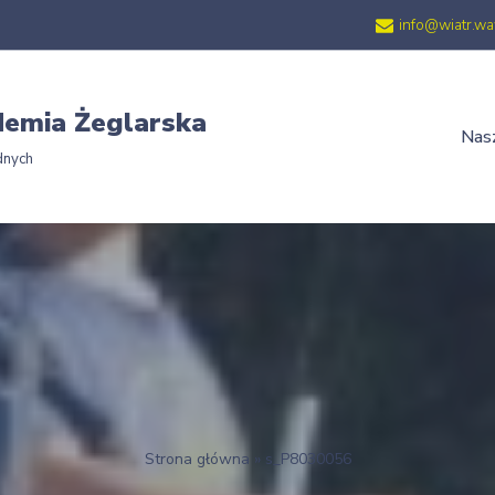
info@wiatr.wa
emia Żeglarska
Nasz
dnych
Strona główna
»
s_P8030056