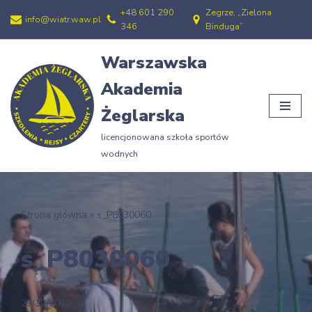
+48 601 290
Zegrze, „Zielona
info@wiatr.waw.pl
346
Binduga”
Przejdź
do
Warszawska
treści
Akademia
Żeglarska
licencjonowana szkoła sportów
wodnych
Strona główna
»
s_P8030060
s_P8030060
29/12/2012