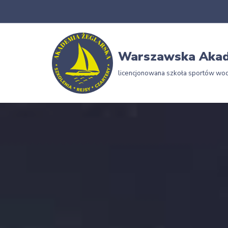
Przejdź
do
Warszawska Akad
treści
licencjonowana szkoła sportów wo