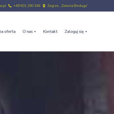
w.pl
+48 601 290 346
Zegrze, „Zielona Binduga”
a oferta
O nas
Kontakt
Zaloguj się