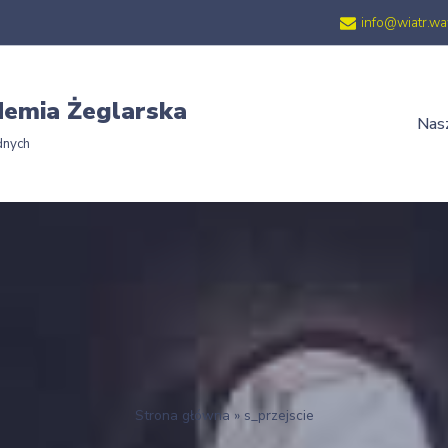
info@wiatr.wa
emia Żeglarska
Nasz
dnych
Strona główna
»
s_przejscie