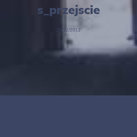
s_przejscie
29/12/2012