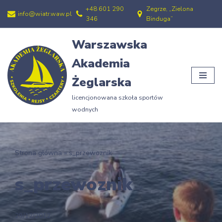
+48 601 290
Zegrze, „Zielona
info@wiatr.waw.pl
346
Binduga”
Przejdź
do
Warszawska
treści
Akademia
Żeglarska
licencjonowana szkoła sportów
wodnych
Strona główna
»
s_przewoznik
s_przewoznik
29/12/2012