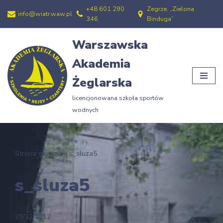
+48 601 290
Zegrze, „Zielona
info@wiatr.waw.pl
346
Binduga”
Przejdź
do
Warszawska
treści
Akademia
Żeglarska
licencjonowana szkoła sportów
wodnych
Strona główna
»
s_sluza5
s_sluza5
29/12/2012