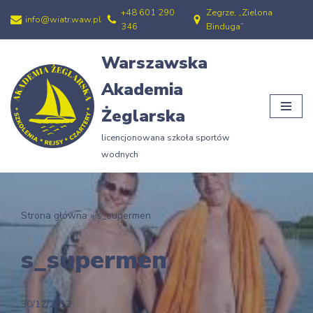
+48 601 290
Zegrze, „Zielona
info@wiatr.waw.pl
346
Binduga”
Przejdź
do
Warszawska
treści
Akademia
Żeglarska
licencjonowana szkoła sportów
wodnych
Strona główna
»
s_supermen
s_supermen
30/12/2012