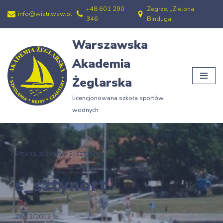
+48 601 290
Zegrze, „Zielona
info@wiatr.waw.pl
346
Binduga”
Przejdź
do
Warszawska
treści
Akademia
Żeglarska
licencjonowana szkoła sportów
wodnych
Strona główna
»
s_sztynort
s_sztynort
29/12/2012