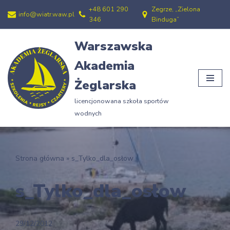
+48 601 290
Zegrze, „Zielona
info@wiatr.waw.pl
346
Binduga”
Przejdź
do
Warszawska
treści
Akademia
Żeglarska
licencjonowana szkoła sportów
wodnych
Strona główna
»
s_Tylko_dla_osłow
s_Tylko_dla_osłow
29/12/2012