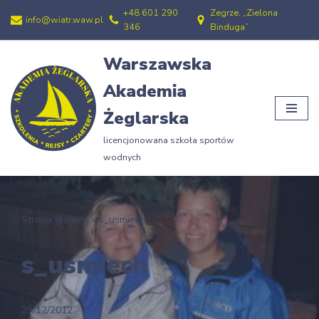
+48 601 290
Zegrze, „Zielona
info@wiatr.waw.pl
346
Binduga”
Przejdź
do
Warszawska
treści
Akademia
Żeglarska
licencjonowana szkoła sportów
wodnych
Strona główna
»
s_usmiech
s_usmiech
29/12/2012