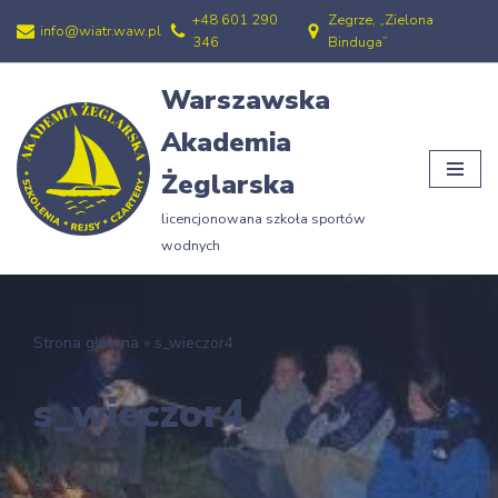
+48 601 290
Zegrze, „Zielona
info@wiatr.waw.pl
346
Binduga”
Przejdź
do
Warszawska
treści
Akademia
Żeglarska
licencjonowana szkoła sportów
wodnych
Strona główna
»
s_wieczor4
s_wieczor4
30/12/2012