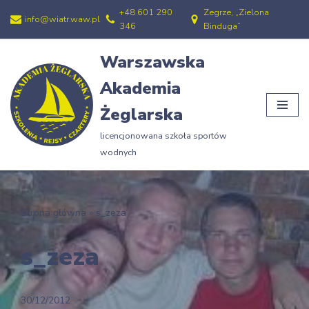
+48 601 290
Zegrze, „Zielona
info@wiatr.waw.pl
346
Binduga”
Przejdź
do
Warszawska
treści
Akademia
Żeglarska
licencjonowana szkoła sportów
wodnych
Strona główna
»
s_zeza
s_zeza
30/12/2012