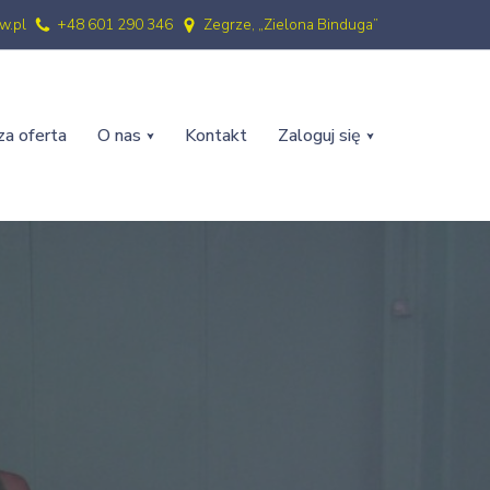
w.pl
+48 601 290 346
Zegrze, „Zielona Binduga”
a oferta
O nas
Kontakt
Zaloguj się