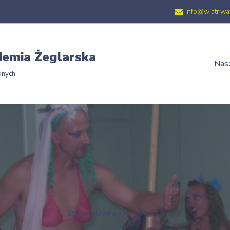
info@wiatr.wa
emia Żeglarska
Nasz
dnych
Strona główna
»
sierp04_042