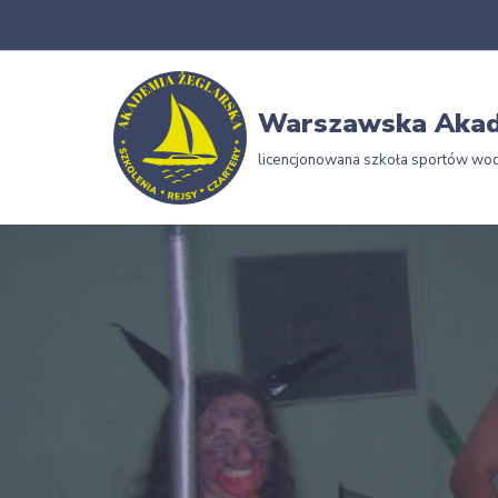
Przejdź
do
Warszawska Akad
treści
licencjonowana szkoła sportów wo