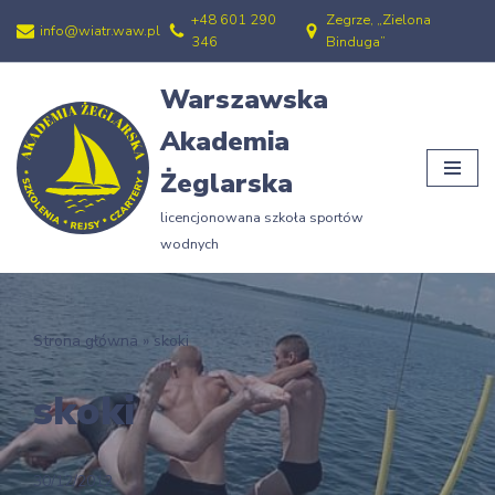
+48 601 290
Zegrze, „Zielona
info@wiatr.waw.pl
346
Binduga”
Przejdź
do
Warszawska
treści
Akademia
Żeglarska
licencjonowana szkoła sportów
wodnych
Strona główna
»
skoki
skoki
30/12/2012