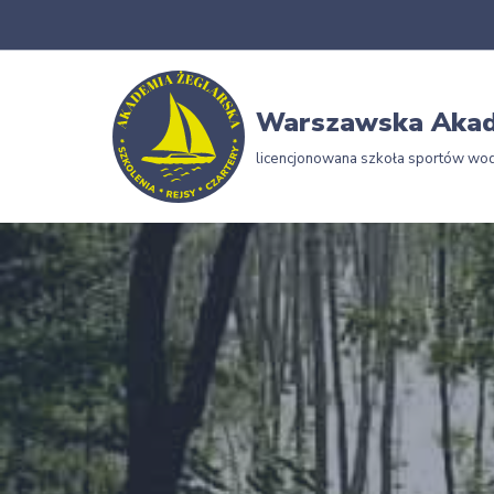
Przejdź
do
Warszawska Akad
treści
licencjonowana szkoła sportów wo