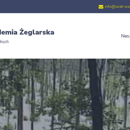
info@wiatr.wa
emia Żeglarska
Nasz
dnych
Strona główna
»
sluza