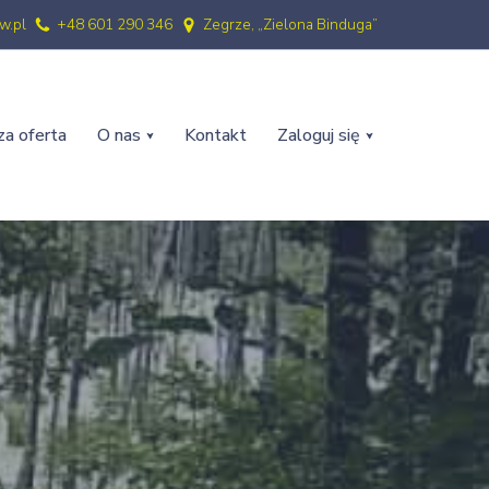
w.pl
+48 601 290 346
Zegrze, „Zielona Binduga”
a oferta
O nas
Kontakt
Zaloguj się