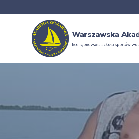
Przejdź
do
Warszawska Akad
treści
licencjonowana szkoła sportów wo