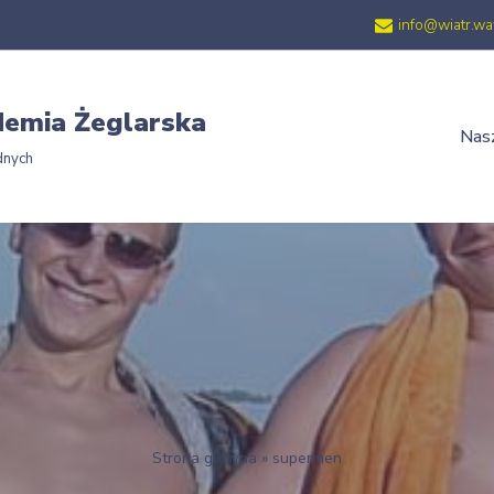
info@wiatr.wa
emia Żeglarska
Nasz
dnych
Strona główna
»
supermen