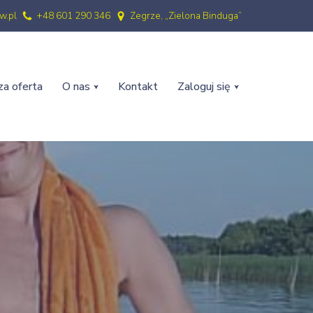
w.pl
+48 601 290 346
Zegrze, „Zielona Binduga”
a oferta
O nas
Kontakt
Zaloguj się