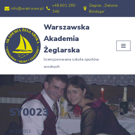
+48 601 290
Zegrze, „Zielona
info@wiatr.waw.pl
346
Binduga”
Przejdź
do
Warszawska
treści
Akademia
Żeglarska
licencjonowana szkoła sportów
wodnych
Strona główna
»
SY0023
SY0023
29/12/2012