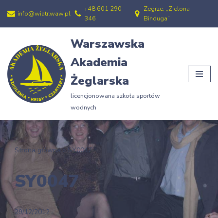
+48 601 290
Zegrze, „Zielona
info@wiatr.waw.pl
346
Binduga”
Przejdź
do
Warszawska
treści
Akademia
Żeglarska
licencjonowana szkoła sportów
wodnych
Strona główna
»
SY0047
SY0047
29/12/2012