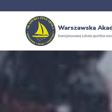
Przejdź
do
Warszawska Akad
treści
licencjonowana szkoła sportów wo