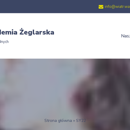
info@wiatr.wa
emia Żeglarska
Nasz
dnych
Strona główna
»
SY22