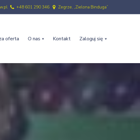
w.pl
+48 601 290 346
Zegrze, „Zielona Binduga”
a oferta
O nas
Kontakt
Zaloguj się