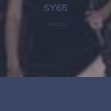
SY65
29/12/2012