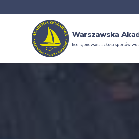
Przejdź
do
Warszawska Akad
treści
licencjonowana szkoła sportów wo