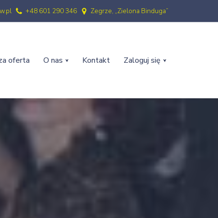
w.pl
+48 601 290 346
Zegrze, „Zielona Binduga”
a oferta
O nas
Kontakt
Zaloguj się