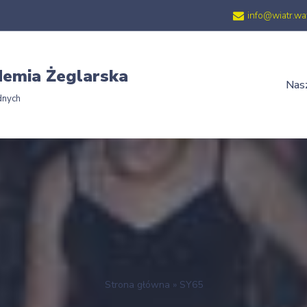
info@wiatr.wa
emia Żeglarska
Nasz
dnych
Strona główna
»
SY65