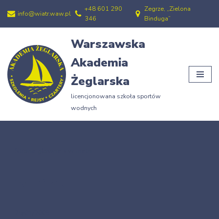
+48 601 290
Zegrze, „Zielona
info@wiatr.waw.pl
346
Binduga”
Przejdź
do
Warszawska
treści
Akademia
Żeglarska
licencjonowana szkoła sportów
wodnych
Strona główna
»
w matni
w matni
25/01/2009